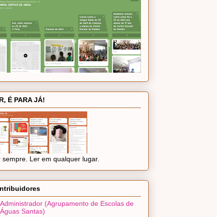
R, É PARA JÁ!
 sempre. Ler em qualquer lugar.
ntribuidores
Administrador (Agrupamento de Escolas de
Águas Santas)