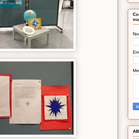
Co
su
No
Em
Me
AB