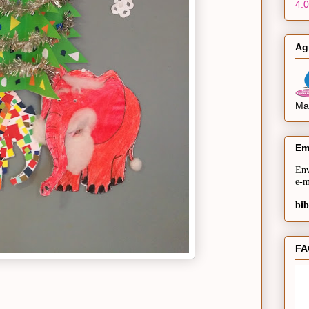
4.0
Ag
Mai
Em
Env
e-m
bib
FA