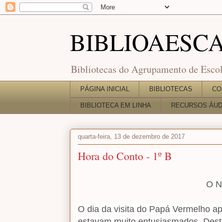
BIBLIOAESC
Bibliotecas do Agrupamento de Escol
PÁGINA INICIAL
BIBLIOTECAS
CO
BIBLIOTECA EM LINHA
RECURSOS ÁUDI
quarta-feira, 13 de dezembro de 2017
Hora do Conto - 1º B
O N
O dia da visita do Papá Vermelho a
estavam muito entusiasmados. Desta