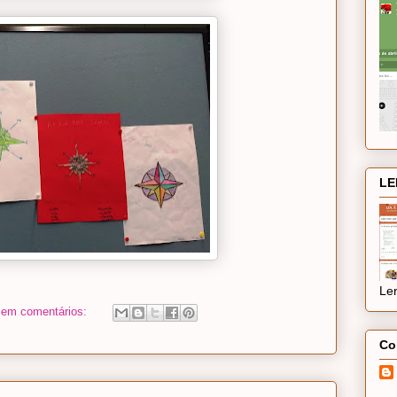
LE
Ler
em comentários:
Co