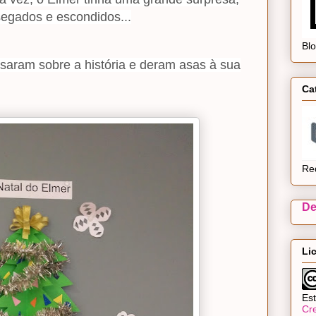
segados e escondidos...
Bl
rsaram sobre a história e deram asas à sua
Ca
Re
De
Li
Est
Cr