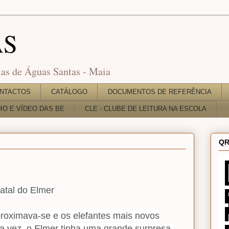
AS
as de Águas Santas - Maia
NTACTOS
CATÁLOGO
DOCUMENTOS DE REFERÊNCIA
O E VÍDEO DAS BE
CLE - CLUBE DE LEITURA NA ESCOLA
QR
atal do Elmer
proximava-se e os elefantes mais novos
 vez, o Elmer tinha uma grande surpresa,