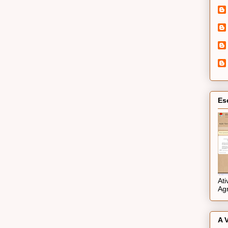
Es
At
Ag
A 