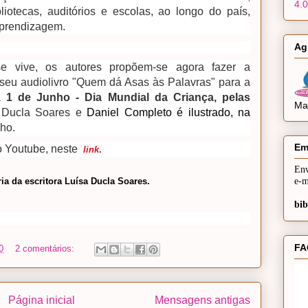
4.0
otecas, auditórios e escolas, ao longo do país,
 aprendizagem.
Ag
e vive, os autores propõem-se agora fazer a
 seu audiolivro "Quem dá Asas às Palavras" para a
ia
1 de Junho - Dia Mundial da Criança, pelas
Mai
a Ducla Soares e
Daniel Completo é ilustrado, na
ho.
Em
o Youtube, neste
link
.
Env
ria da escritora Luísa Ducla Soares.
e-m
bib
FA
0
2 comentários:
Página inicial
Mensagens antigas