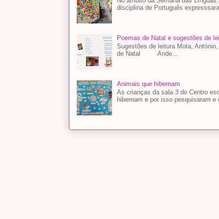
No âmbito da Semana das Línguas, a
disciplina de Português expresssara
Poemas de Natal e sugestões de lei
Sugestões de leitura Mota, António
de Natal Ande...
Animais que hibernam
As crianças da sala 3 do Centro es
hibernam e por isso pesquisaram e 