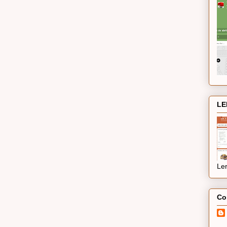
LE
Ler
Co