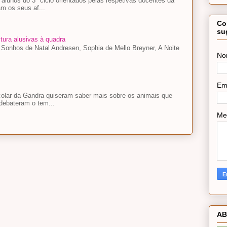
lunos do 3º ciclo orientados pelas respetivas docentes da
m os seus af...
Co
su
tura alusivas à quadra
, Sonhos de Natal Andresen, Sophia de Mello Breyner, A Noite
No
Em
colar da Gandra quiseram saber mais sobre os animais que
debateram o tem...
Me
AB