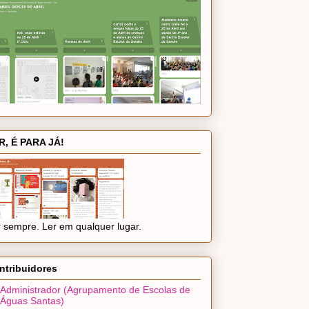
R, É PARA JÁ!
 sempre. Ler em qualquer lugar.
ntribuidores
Administrador (Agrupamento de Escolas de
Águas Santas)