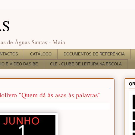
AS
as de Águas Santas - Maia
NTACTOS
CATÁLOGO
DOCUMENTOS DE REFERÊNCIA
O E VÍDEO DAS BE
CLE - CLUBE DE LEITURA NA ESCOLA
QR
iolivro "Quem dá às asas às palavras"