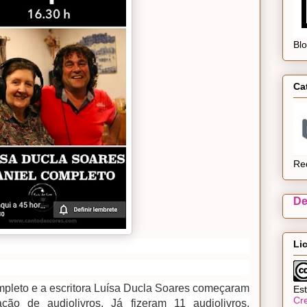
Bl
Ca
Re
De
Li
mpleto e a escritora Luísa Ducla Soares começaram
Est
Cr
ção de audiolivros. Já fizeram 11 audiolivros,