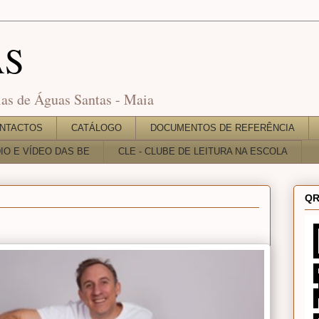
AS
as de Águas Santas - Maia
NTACTOS
CATÁLOGO
DOCUMENTOS DE REFERÊNCIA
O E VÍDEO DAS BE
CLE - CLUBE DE LEITURA NA ESCOLA
QR