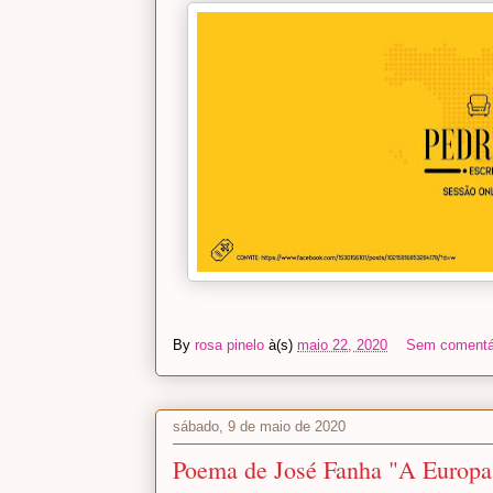
By
rosa pinelo
à(s)
maio 22, 2020
Sem comentá
sábado, 9 de maio de 2020
Poema de José Fanha "A Europa