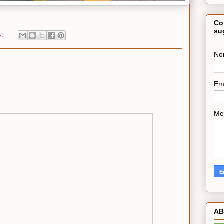
Co
su
s:
No
Em
Me
AB