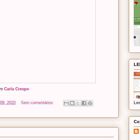
LE
om
Carla Crespo
Ler
09, 2020
Sem comentários:
Co