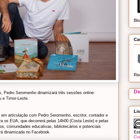
Bl
Ca
Re
De
ês, Pedro Seromenho dinamizará três sessões online:
u e Timor-Leste.
Li
em articulação com Pedro Seromenho, escritor, contador e
para os EUA, que decorrerá pelas 14h00 (Costa Leste) e pelas
os, comunidades educativas, bibliotecários e potenciais
Est
erá dinamizada no Facebook.
Cr