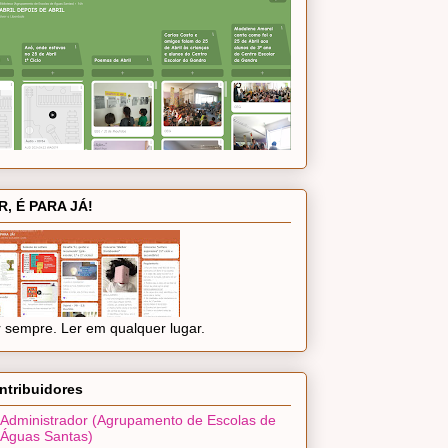
R, É PARA JÁ!
 sempre. Ler em qualquer lugar.
ntribuidores
Administrador (Agrupamento de Escolas de
Águas Santas)