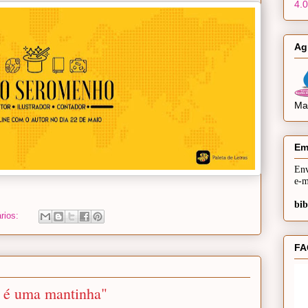
4.0
Ag
Mai
Em
Env
e-m
bib
rios:
FA
 é uma mantinha"