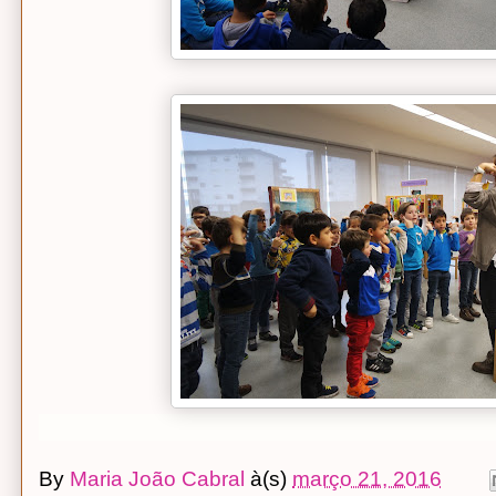
By
Maria João Cabral
à(s)
março 21, 2016