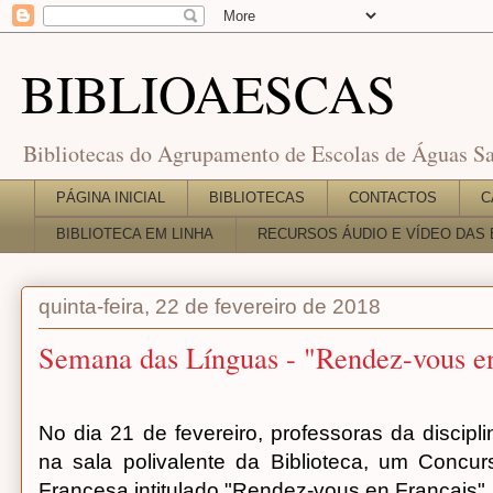
BIBLIOAESCAS
Bibliotecas do Agrupamento de Escolas de Águas Sa
PÁGINA INICIAL
BIBLIOTECAS
CONTACTOS
C
BIBLIOTECA EM LINHA
RECURSOS ÁUDIO E VÍDEO DAS 
quinta-feira, 22 de fevereiro de 2018
Semana das Línguas - "Rendez-vous e
No dia 21 de fevereiro, professoras da discip
na sala polivalente da Biblioteca, um Concur
Francesa intitulado "Rendez-vous en Français".