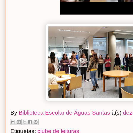
By
Biblioteca Escolar de Águas Santas
à(s)
dez
Etiquetas:
clube de leituras