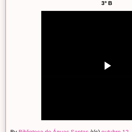
3º B
By
Biblioteca de Águas Santas
à(s)
outubro 12,