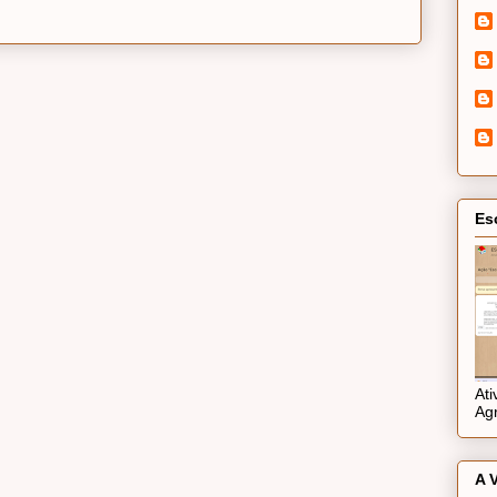
Es
At
Ag
A 