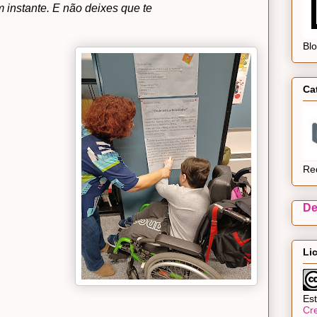
 instante. E não deixes que te
Bl
Ca
Re
De
Li
Est
Cr