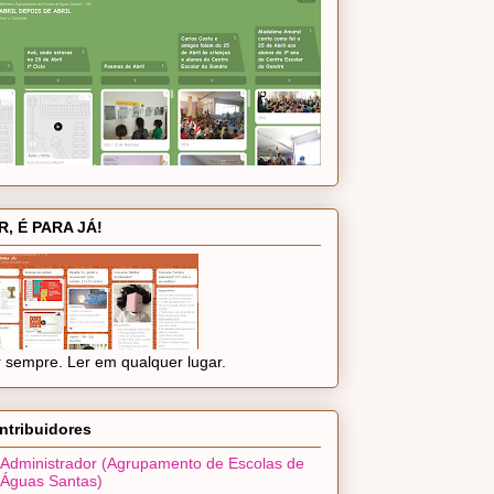
R, É PARA JÁ!
 sempre. Ler em qualquer lugar.
ntribuidores
Administrador (Agrupamento de Escolas de
Águas Santas)