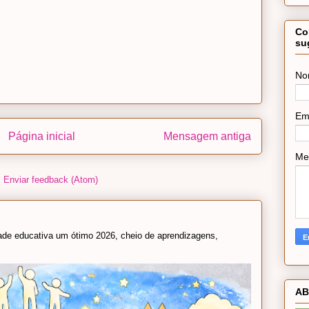
Co
su
No
Em
Página inicial
Mensagem antiga
Me
:
Enviar feedback (Atom)
e educativa um ótimo 2026, cheio de aprendizagens,
AB