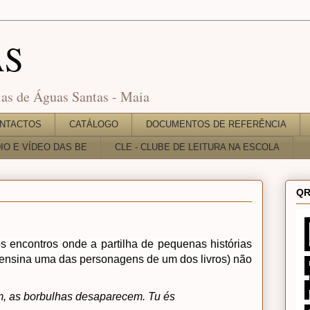
AS
as de Águas Santas - Maia
NTACTOS
CATÁLOGO
DOCUMENTOS DE REFERÊNCIA
O E VÍDEO DAS BE
CLE - CLUBE DE LEITURA NA ESCOLA
QR
 encontros onde a partilha de pequenas histórias
 ensina uma das personagens de um dos livros) não
m, as borbulhas desaparecem. Tu és