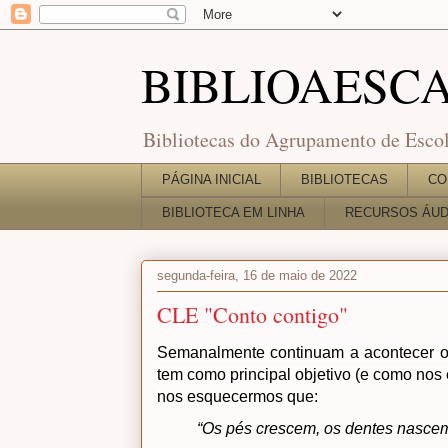
BIBLIOAESC
Bibliotecas do Agrupamento de Escol
PÁGINA INICIAL
BIBLIOTECAS
CO
BIBLIOTECA EM LINHA
RECURSOS ÁUDI
segunda-feira, 16 de maio de 2022
CLE "Conto contigo"
Semanalmente continuam a acontecer os
tem como principal objetivo (e como nos
nos esquecermos que:
“Os pés crescem, os dentes nasce