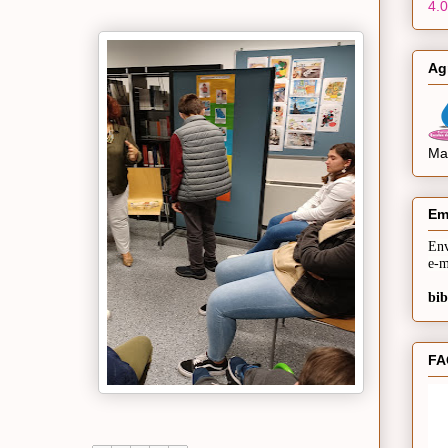
4.0
Ag
Mai
Em
Env
e-m
bib
FA