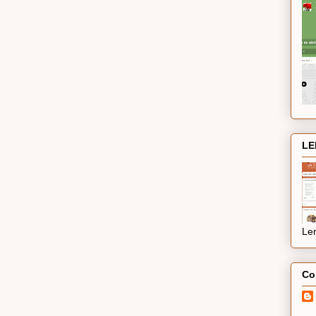
LE
Ler
Co