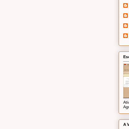
Es
At
Ag
A 