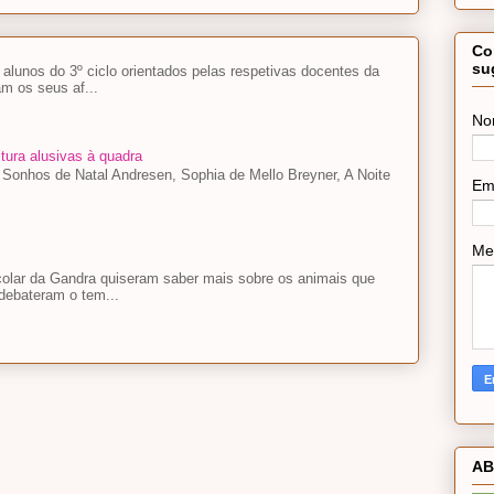
Co
su
lunos do 3º ciclo orientados pelas respetivas docentes da
m os seus af...
No
tura alusivas à quadra
, Sonhos de Natal Andresen, Sophia de Mello Breyner, A Noite
Em
Me
colar da Gandra quiseram saber mais sobre os animais que
debateram o tem...
AB