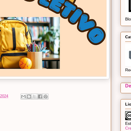
Bl
Ca
Re
De
 2024
Li
Est
Cr