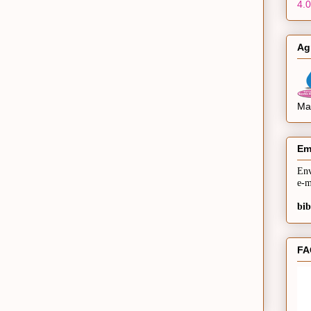
4.0
Ag
Mai
Em
Env
e-m
bib
FA