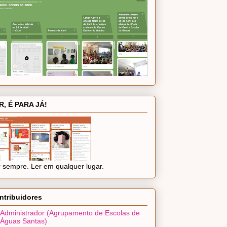
R, É PARA JÁ!
 sempre. Ler em qualquer lugar.
ntribuidores
Administrador (Agrupamento de Escolas de
Águas Santas)