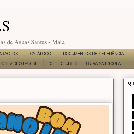
AS
as de Águas Santas - Maia
NTACTOS
CATÁLOGO
DOCUMENTOS DE REFERÊNCIA
O E VÍDEO DAS BE
CLE - CLUBE DE LEITURA NA ESCOLA
QR