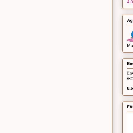
4.0
Ag
Mai
Em
Env
e-m
bib
FA