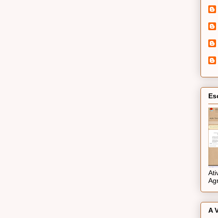
Es
At
Ag
A 