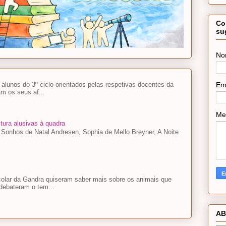
Co
su
No
Em
lunos do 3º ciclo orientados pelas respetivas docentes da
m os seus af...
Me
tura alusivas à quadra
, Sonhos de Natal Andresen, Sophia de Mello Breyner, A Noite
colar da Gandra quiseram saber mais sobre os animais que
debateram o tem...
AB